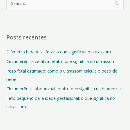
P
e
s
q
Posts recentes
u
i
Diâmetro biparietal fetal: o que significa no ultrassom
s
Circunferência cefálica fetal: o que significa no ultrassom
a
Peso fetal estimado: como o ultrassom calcula o peso do
r
bebê
p
o
Circunferência abdominal fetal: o que significa na biometria
r
Feto pequeno para idade gestacional: o que significa no
:
ultrassom