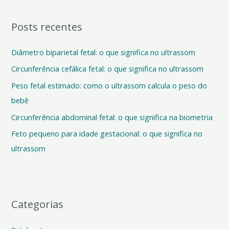
q
Posts recentes
u
i
Diâmetro biparietal fetal: o que significa no ultrassom
s
Circunferência cefálica fetal: o que significa no ultrassom
a
Peso fetal estimado: como o ultrassom calcula o peso do
r
bebê
p
o
Circunferência abdominal fetal: o que significa na biometria
r
Feto pequeno para idade gestacional: o que significa no
:
ultrassom
Categorias