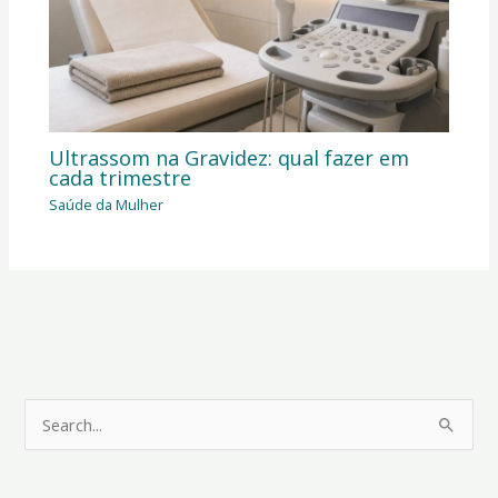
Ultrassom na Gravidez: qual fazer em
cada trimestre
Saúde da Mulher
P
e
s