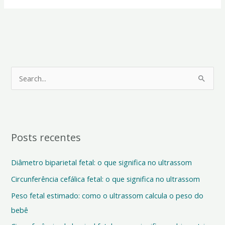
P
e
s
q
Posts recentes
u
i
Diâmetro biparietal fetal: o que significa no ultrassom
s
Circunferência cefálica fetal: o que significa no ultrassom
a
Peso fetal estimado: como o ultrassom calcula o peso do
r
bebê
p