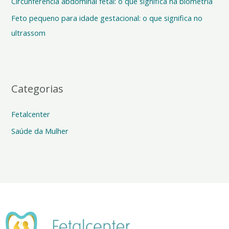
o
Circunferência abdominal fetal: o que significa na biometria
r
Feto pequeno para idade gestacional: o que significa no
:
ultrassom
Categorias
Fetalcenter
Saúde da Mulher