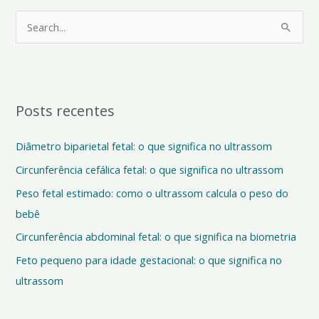
P
e
s
q
Posts recentes
u
i
Diâmetro biparietal fetal: o que significa no ultrassom
s
Circunferência cefálica fetal: o que significa no ultrassom
a
Peso fetal estimado: como o ultrassom calcula o peso do
r
bebê
p
o
Circunferência abdominal fetal: o que significa na biometria
r
Feto pequeno para idade gestacional: o que significa no
:
ultrassom