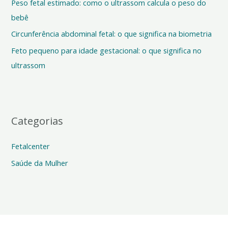
Peso fetal estimado: como o ultrassom calcula o peso do
r
bebê
p
o
Circunferência abdominal fetal: o que significa na biometria
r
Feto pequeno para idade gestacional: o que significa no
:
ultrassom
Categorias
Fetalcenter
Saúde da Mulher