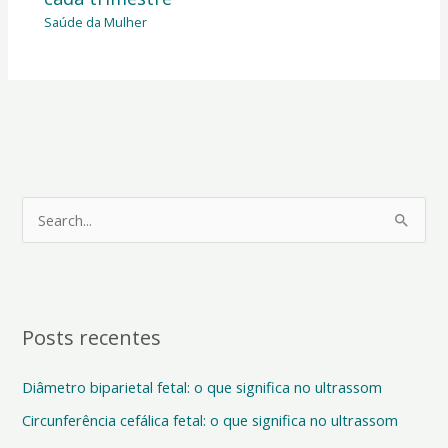
Saúde da Mulher
P
e
s
q
Posts recentes
u
i
Diâmetro biparietal fetal: o que significa no ultrassom
s
Circunferência cefálica fetal: o que significa no ultrassom
a