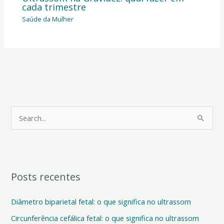
cada trimestre
Saúde da Mulher
P
e
s
q
Posts recentes
u
i
Diâmetro biparietal fetal: o que significa no ultrassom
s
Circunferência cefálica fetal: o que significa no ultrassom
a