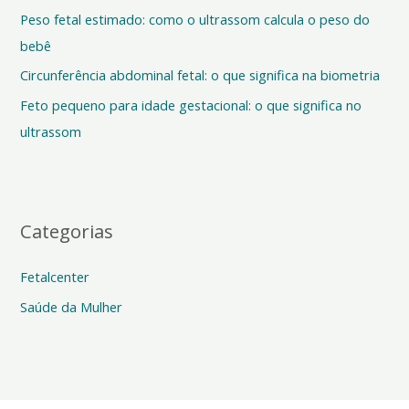
Peso fetal estimado: como o ultrassom calcula o peso do
r
bebê
p
o
Circunferência abdominal fetal: o que significa na biometria
r
Feto pequeno para idade gestacional: o que significa no
:
ultrassom
Categorias
Fetalcenter
Saúde da Mulher