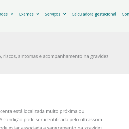
dades
Exames
Serviços
Calculadora gestacional
Con
 é, riscos, sintomas e acompanhamento na gravidez
acenta está localizada muito próxima ou
 A condição pode ser identificada pelo ultrassom
de estar associada a sangramento na gravidez