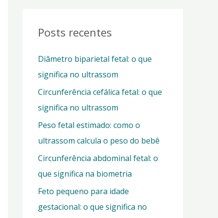
q
u
Posts recentes
i
Diâmetro biparietal fetal: o que
s
significa no ultrassom
a
Circunferência cefálica fetal: o que
r
significa no ultrassom
p
o
Peso fetal estimado: como o
r
ultrassom calcula o peso do bebê
:
Circunferência abdominal fetal: o
que significa na biometria
Feto pequeno para idade
gestacional: o que significa no