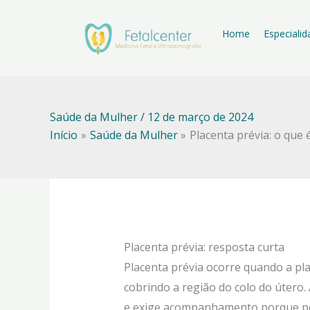
Ir
para
Home
Especiali
o
conteúdo
Saúde da Mulher
/
12 de março de 2024
Início
Saúde da Mulher
Placenta prévia: o que
Placenta prévia: resposta curta
Placenta prévia ocorre quando a pl
cobrindo a região do colo do útero.
e exige acompanhamento porque po