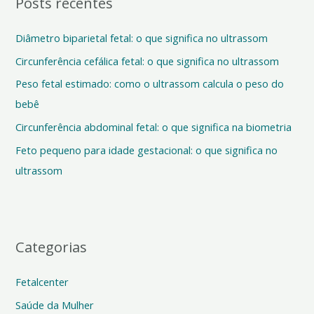
Posts recentes
u
i
Diâmetro biparietal fetal: o que significa no ultrassom
s
Circunferência cefálica fetal: o que significa no ultrassom
a
Peso fetal estimado: como o ultrassom calcula o peso do
r
bebê
p
o
Circunferência abdominal fetal: o que significa na biometria
r
Feto pequeno para idade gestacional: o que significa no
:
ultrassom
Categorias
Fetalcenter
Saúde da Mulher