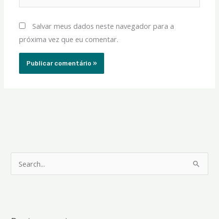
Salvar meus dados neste navegador para a
próxima vez que eu comentar.
P
e
s
q