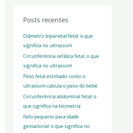
q
u
Posts recentes
i
Diâmetro biparietal fetal: o que
s
significa no ultrassom
a
Circunferência cefálica fetal: o que
r
significa no ultrassom
p
o
Peso fetal estimado: como o
r
ultrassom calcula o peso do bebê
:
Circunferência abdominal fetal: o
que significa na biometria
Feto pequeno para idade
gestacional: o que significa no