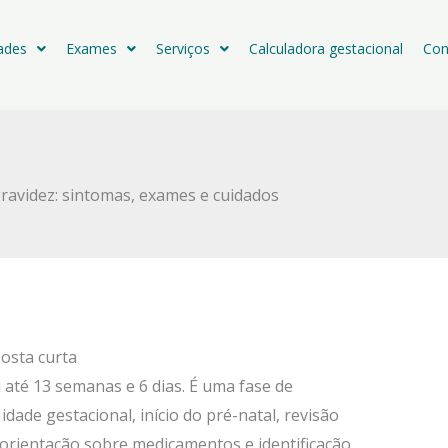
dades
Exames
Serviços
Calculadora gestacional
Con
gravidez: sintomas, exames e cuidados
posta curta
i até 13 semanas e 6 dias. É uma fase de
idade gestacional, início do pré-natal, revisão
 orientação sobre medicamentos e identificação