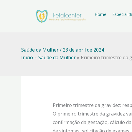
Ir
para
Home
Especiali
o
conteúdo
Saúde da Mulher
/
23 de abril de 2024
Início
Saúde da Mulher
Primeiro trimestre da 
Primeiro trimestre da gravidez: res
O primeiro trimestre da gravidez va
confirmação da gestação, cálculo da 
de sintomas, solicitação de exames,