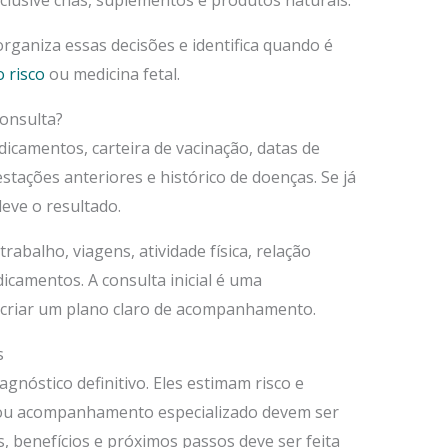
clusive chás, suplementos e produtos naturais.
rganiza essas decisões e identifica quando é
o risco
ou medicina fetal.
onsulta?
dicamentos, carteira de vacinação, datas de
tações anteriores e histórico de doenças. Se já
leve o resultado.
abalho, viagens, atividade física, relação
icamentos. A consulta inicial é uma
 criar um plano claro de acompanhamento.
s
nóstico definitivo. Eles estimam risco e
 ou acompanhamento especializado devem ser
es, benefícios e próximos passos deve ser feita