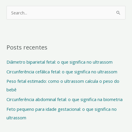
P
e
s
q
Posts recentes
u
i
Diâmetro biparietal fetal: o que significa no ultrassom
s
Circunferência cefálica fetal: o que significa no ultrassom
a
Peso fetal estimado: como o ultrassom calcula o peso do
r
bebê
p
o
Circunferência abdominal fetal: o que significa na biometria
r
Feto pequeno para idade gestacional: o que significa no
:
ultrassom