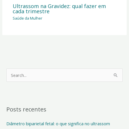
Ultrassom na Gravidez: qual fazer em
cada trimestre
Saúde da Mulher
P
e
s
q
Posts recentes
u
i
Diâmetro biparietal fetal: o que significa no ultrassom
s