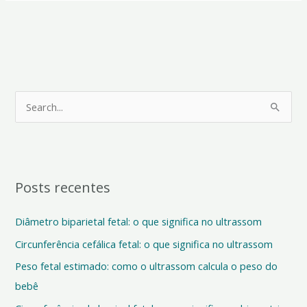
P
e
s
q
Posts recentes
u
i
Diâmetro biparietal fetal: o que significa no ultrassom
s
Circunferência cefálica fetal: o que significa no ultrassom
a
Peso fetal estimado: como o ultrassom calcula o peso do
r
bebê
p