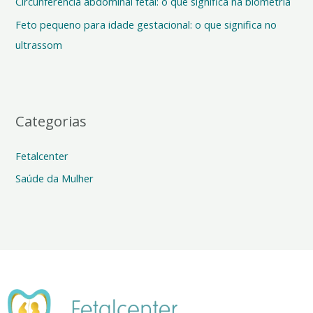
o
Circunferência abdominal fetal: o que significa na biometria
r
Feto pequeno para idade gestacional: o que significa no
:
ultrassom
Categorias
Fetalcenter
Saúde da Mulher