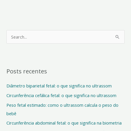
P
e
s
q
Posts recentes
u
i
Diâmetro biparietal fetal: o que significa no ultrassom
s
Circunferência cefálica fetal: o que significa no ultrassom
a
Peso fetal estimado: como o ultrassom calcula o peso do
r
bebê
p
o
Circunferência abdominal fetal: o que significa na biometria
r