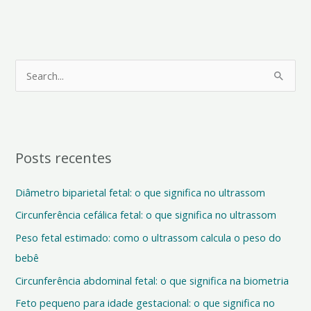
P
e
s
q
Posts recentes
u
i
Diâmetro biparietal fetal: o que significa no ultrassom
s
Circunferência cefálica fetal: o que significa no ultrassom
a
Peso fetal estimado: como o ultrassom calcula o peso do
r
bebê
p
o
Circunferência abdominal fetal: o que significa na biometria
r
Feto pequeno para idade gestacional: o que significa no