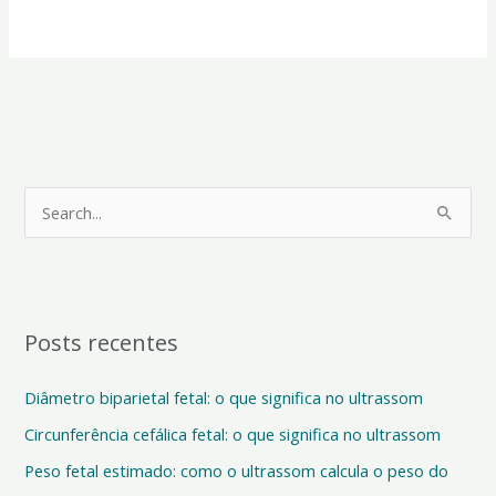
P
e
s
q
Posts recentes
u
i
Diâmetro biparietal fetal: o que significa no ultrassom
s
Circunferência cefálica fetal: o que significa no ultrassom
a
Peso fetal estimado: como o ultrassom calcula o peso do
r