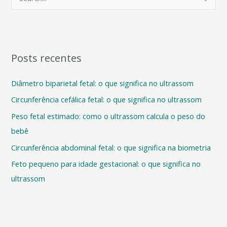
e
s
q
Posts recentes
u
i
Diâmetro biparietal fetal: o que significa no ultrassom
s
Circunferência cefálica fetal: o que significa no ultrassom
a
Peso fetal estimado: como o ultrassom calcula o peso do
r
bebê
p
o
Circunferência abdominal fetal: o que significa na biometria
r
Feto pequeno para idade gestacional: o que significa no
:
ultrassom